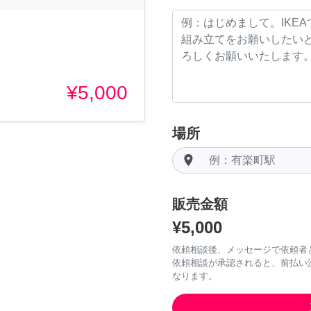
¥5,000
場所
room
販売金額
¥5,000
依頼相談後、メッセージで依頼者
依頼相談が承認されると、前払い
なります。