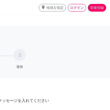
place
地域を指定
ログイン
新規登録
3
送信
メッセージを入れてください