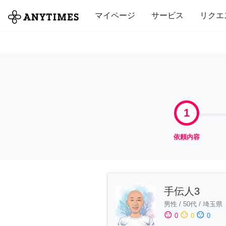
全て
修理・組立
家事
引っ越し
マイページ
サービス
リクエ
1
依頼内容
手伝人3
男性
/
50代
/
埼玉県
sentiment_satisfied
sentiment_neutral
sentiment_dissatisfied
0
0
0