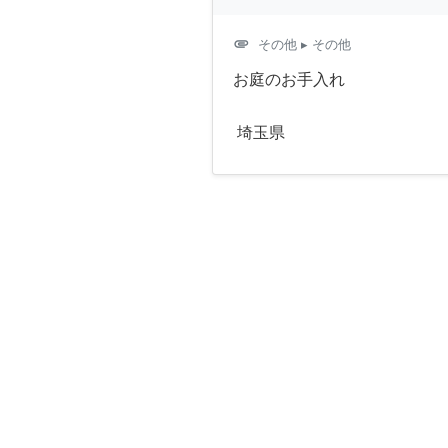
attachment
その他
▸ その他
お庭のお手入れ
埼玉県