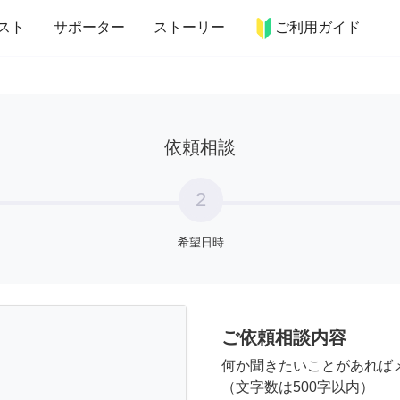
more_horiz
インテリア
趣味・習い事
ペット
料理
スト
サポーター
ストーリー
ご利用ガイド
依頼相談
2
希望日時
ご依頼相談内容
何か聞きたいことがあれば
（文字数は500字以内）