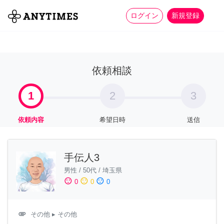
more_horiz
全て
修理・組立
家事
ログイン
新規登録
依頼相談
1
2
3
依頼内容
希望日時
送信
手伝人3
男性
/
50代
/
埼玉県
sentiment_satisfied
sentiment_neutral
sentiment_dissatisfied
0
0
0
attachment
その他
▸ その他