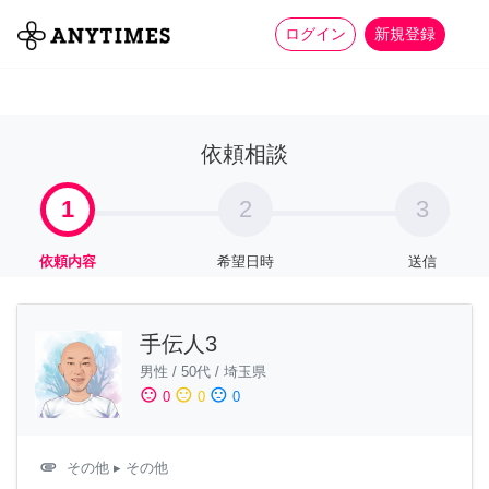
more_horiz
全て
修理・組立
家事
ログイン
新規登録
依頼相談
1
2
3
依頼内容
希望日時
送信
手伝人3
男性
/
50代
/
埼玉県
sentiment_satisfied
sentiment_neutral
sentiment_dissatisfied
0
0
0
attachment
その他
▸ その他