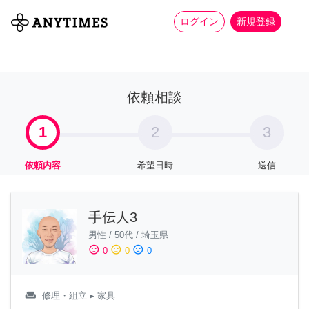
more_horiz
全て
修理・組立
家事
ログイン
新規登録
依頼相談
1
2
3
依頼内容
希望日時
送信
手伝人3
男性
/
50代
/
埼玉県
sentiment_satisfied
sentiment_neutral
sentiment_dissatisfied
0
0
0
weekend
修理・組立
▸ 家具