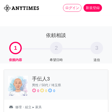
more_horiz
全て
修理・組立
家事
ログイン
新規登録
依頼相談
1
2
3
依頼内容
希望日時
送信
手伝人3
男性
/
50代
/
埼玉県
sentiment_satisfied
sentiment_neutral
sentiment_dissatisfied
0
0
0
weekend
修理・組立
▸ 家具