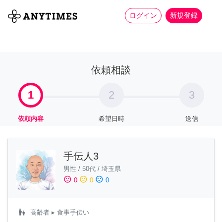
more_horiz
全て
修理・組立
家事
ログイン
新規登録
依頼相談
1
2
3
依頼内容
希望日時
送信
手伝人3
男性
/
50代
/
埼玉県
sentiment_satisfied
sentiment_neutral
sentiment_dissatisfied
0
0
0
escalator_warning
高齢者
▸ 食事手伝い