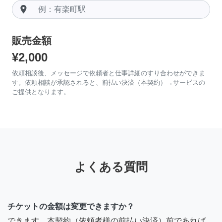
room
販売金額
¥2,000
依頼相談後、メッセージで依頼者と仕事詳細のすり合わせができま
す。依頼相談が承認されると、前払い決済（本契約）→サービスの
ご提供となります。
よくある質問
チケットの金額は変更できますか？
できます。本契約（依頼者様の前払い決済）前であれば、