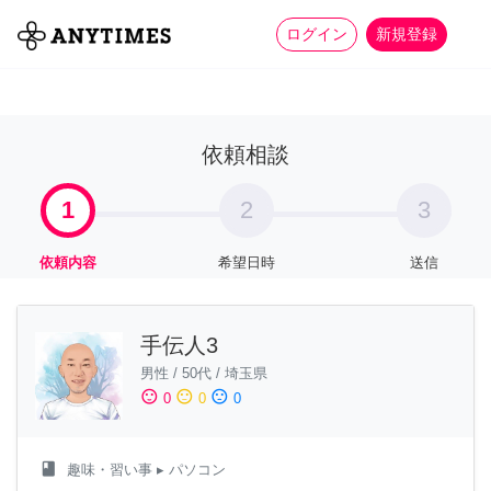
more_horiz
全て
修理・組立
家事
ログイン
新規登録
依頼相談
1
2
3
依頼内容
希望日時
送信
手伝人3
男性
/
50代
/
埼玉県
sentiment_satisfied
sentiment_neutral
sentiment_dissatisfied
0
0
0
class
趣味・習い事
▸ パソコン