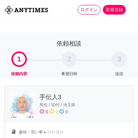
more_horiz
全て
修理・組立
家事
ログイン
新規登録
依頼相談
1
2
3
依頼内容
希望日時
送信
手伝人3
男性
/
50代
/
埼玉県
sentiment_satisfied
sentiment_neutral
sentiment_dissatisfied
0
0
0
class
趣味・習い事
▸ パソコン