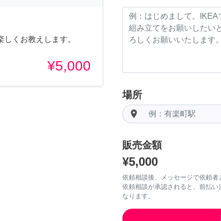
楽しくお教えします。
¥5,000
場所
room
販売金額
¥5,000
依頼相談後、メッセージで依頼者
依頼相談が承認されると、前払い
なります。