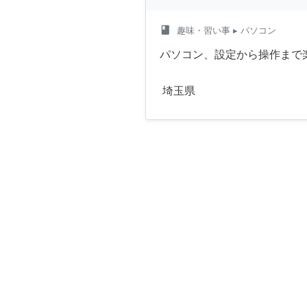
class
趣味・習い事
▸ パソコン
パソコン、設定から操作まで
埼玉県