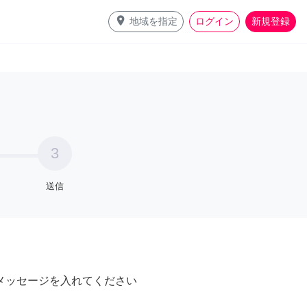
place
地域を指定
ログイン
新規登録
3
送信
メッセージを入れてください