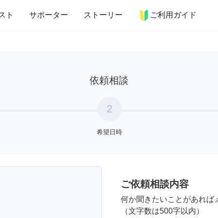
more_horiz
インテリア
趣味・習い事
ペット
料理
スト
サポーター
ストーリー
ご利用ガイド
依頼相談
2
希望日時
ご依頼相談内容
何か聞きたいことがあれば
（文字数は500字以内）