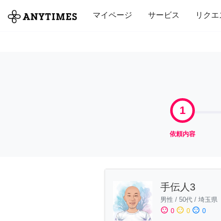
全て
修理・組立
家事
引っ越し
マイページ
サービス
リクエ
1
依頼内容
手伝人3
男性
/
50代
/
埼玉県
sentiment_satisfied
sentiment_neutral
sentiment_dissatisfied
0
0
0