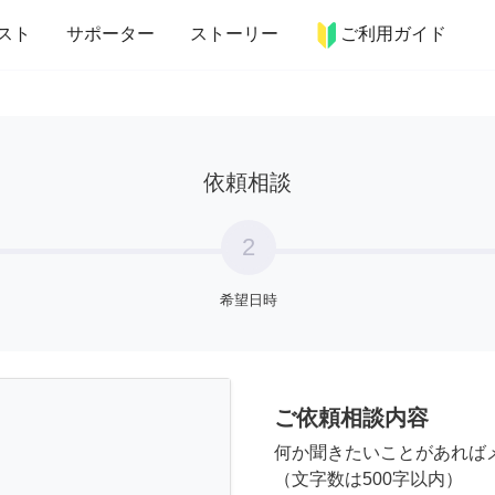
more_horiz
インテリア
趣味・習い事
ペット
料理
スト
サポーター
ストーリー
ご利用ガイド
依頼相談
2
希望日時
ご依頼相談内容
何か聞きたいことがあれば
（文字数は500字以内）