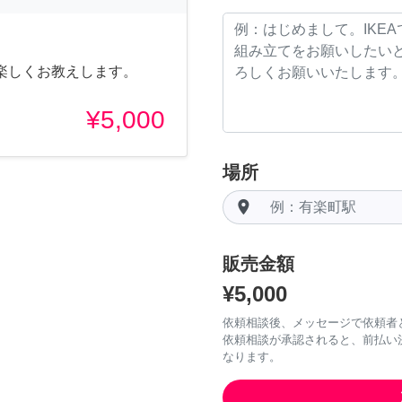
楽しくお教えします。
¥5,000
場所
room
販売金額
¥5,000
依頼相談後、メッセージで依頼者
依頼相談が承認されると、前払い
なります。