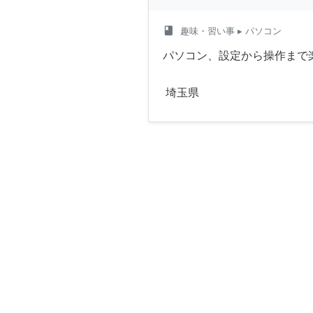
class
趣味・習い事
▸ パソコン
パソコン、設定から操作まで
埼玉県