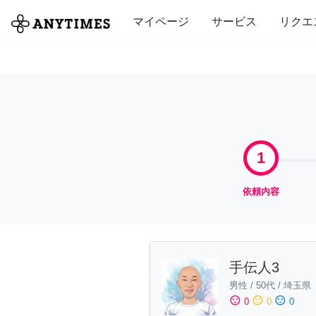
全て
修理・組立
家事
引っ越し
マイページ
サービス
リクエ
1
依頼内容
手伝人3
男性
/
50代
/
埼玉県
sentiment_satisfied
sentiment_neutral
sentiment_dissatisfied
0
0
0