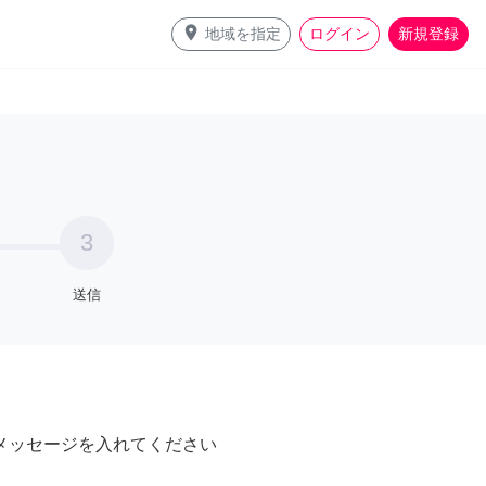
place
地域を指定
ログイン
新規登録
3
送信
メッセージを入れてください