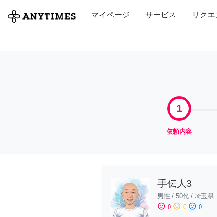
全て
修理・組立
家事
引っ越し
マイページ
サービス
リクエ
1
依頼内容
手伝人3
男性
/
50代
/
埼玉県
sentiment_satisfied
sentiment_neutral
sentiment_dissatisfied
0
0
0