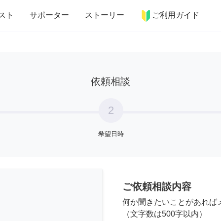
more_horiz
インテリア
趣味・習い事
ペット
料理
スト
サポーター
ストーリー
ご利用ガイド
依頼相談
2
希望日時
ご依頼相談内容
何か聞きたいことがあれば
（文字数は500字以内）