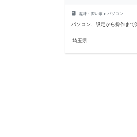
class
趣味・習い事
▸ パソコン
パソコン、設定から操作まで
埼玉県