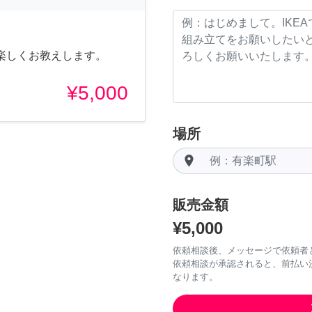
楽しくお教えします。
¥5,000
場所
room
販売金額
¥5,000
依頼相談後、メッセージで依頼者
依頼相談が承認されると、前払い
なります。