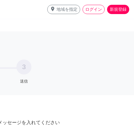
place
地域を指定
ログイン
新規登録
3
送信
メッセージを入れてください