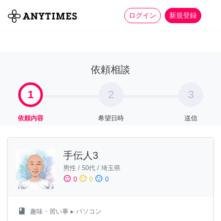
more_horiz
全て
修理・組立
家事
ログイン
新規登録
依頼相談
1
2
3
依頼内容
希望日時
送信
手伝人3
男性
/
50代
/
埼玉県
sentiment_satisfied
sentiment_neutral
sentiment_dissatisfied
0
0
0
class
趣味・習い事
▸ パソコン