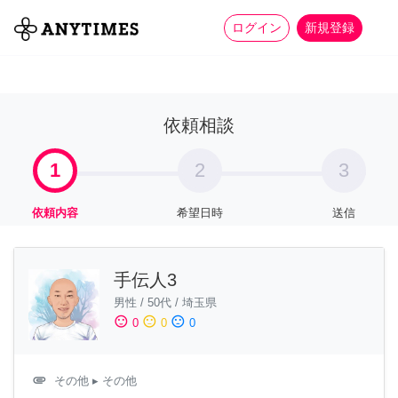
more_horiz
全て
修理・組立
家事
ログイン
新規登録
依頼相談
1
2
3
依頼内容
希望日時
送信
手伝人3
男性
/
50代
/
埼玉県
sentiment_satisfied
sentiment_neutral
sentiment_dissatisfied
0
0
0
attachment
その他
▸ その他