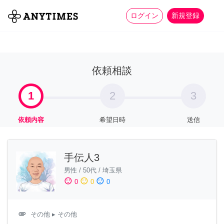
more_horiz
全て
修理・組立
家事
ログイン
新規登録
依頼相談
1
2
3
依頼内容
希望日時
送信
手伝人3
男性
/
50代
/
埼玉県
sentiment_satisfied
sentiment_neutral
sentiment_dissatisfied
0
0
0
attachment
その他
▸ その他