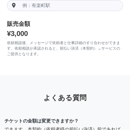
room
販売金額
¥3,000
依頼相談後、メッセージで依頼者と仕事詳細のすり合わせができま
す。依頼相談が承認されると、前払い決済（本契約）→サービスの
ご提供となります。
よくある質問
チケットの金額は変更できますか？
できます。本契約（依頼者様の前払い決済）前であれば、