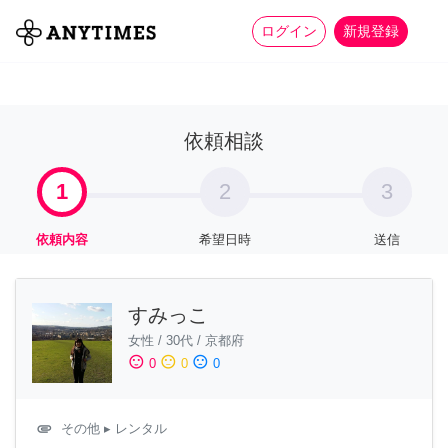
more_horiz
全て
修理・組立
家事
ログイン
新規登録
依頼相談
1
2
3
依頼内容
希望日時
送信
すみっこ
女性
/
30代
/
京都府
sentiment_satisfied
sentiment_neutral
sentiment_dissatisfied
0
0
0
attachment
その他
▸ レンタル