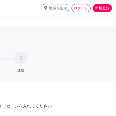
place
地域を指定
ログイン
新規登録
3
送信
メッセージを入れてください