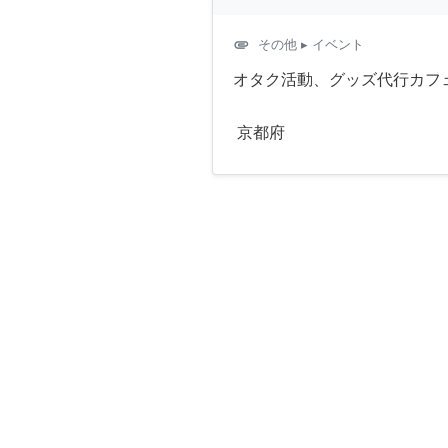
attachment
その他
▸ イベント
オタク活動、グッズ代行カフ
京都府