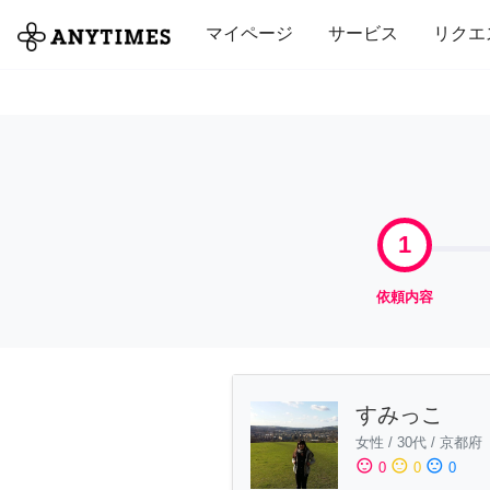
全て
修理・組立
家事
引っ越し
マイページ
サービス
リクエ
1
依頼内容
すみっこ
女性
/
30代
/
京都府
sentiment_satisfied
sentiment_neutral
sentiment_dissatisfied
0
0
0