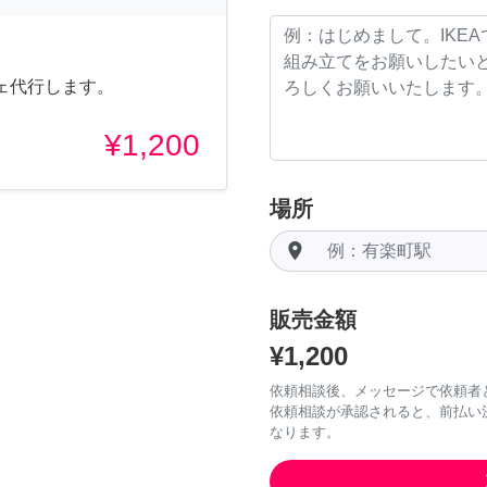
ェ代行します。
¥1,200
場所
room
販売金額
¥1,200
依頼相談後、メッセージで依頼者
依頼相談が承認されると、前払い
なります。