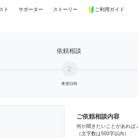
more_horiz
インテリア
趣味・習い事
ペット
料理
スト
サポーター
ストーリー
ご利用ガイド
依頼相談
2
希望日時
ご依頼相談内容
何か聞きたいことがあれば
（文字数は500字以内）