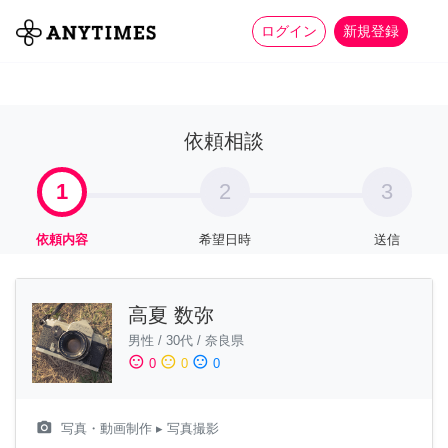
more_horiz
全て
修理・組立
家事
ログイン
新規登録
依頼相談
1
2
3
依頼内容
希望日時
送信
高夏 数弥
男性
/
30代
/
奈良県
sentiment_satisfied
sentiment_neutral
sentiment_dissatisfied
0
0
0
camera_alt
写真・動画制作
▸ 写真撮影