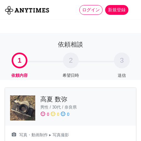
more_horiz
全て
修理・組立
家事
ログイン
新規登録
依頼相談
1
2
3
依頼内容
希望日時
送信
高夏 数弥
男性
/
30代
/
奈良県
sentiment_satisfied
sentiment_neutral
sentiment_dissatisfied
0
0
0
camera_alt
写真・動画制作
▸ 写真撮影