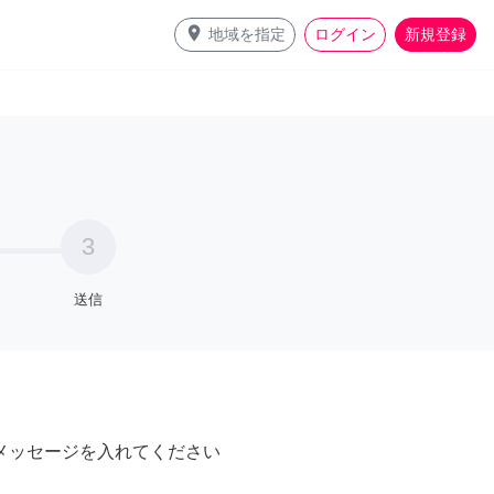
place
地域を指定
ログイン
新規登録
3
送信
メッセージを入れてください