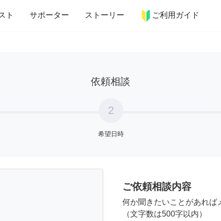
more_horiz
インテリア
趣味・習い事
ペット
料理
スト
サポーター
ストーリー
ご利用ガイド
依頼相談
2
希望日時
ご依頼相談内容
何か聞きたいことがあれば
（文字数は500字以内）