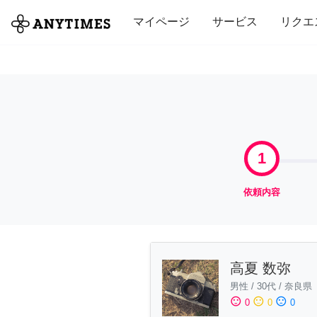
全て
修理・組立
家事
引っ越し
マイページ
サービス
リクエ
1
依頼内容
高夏 数弥
男性
/
30代
/
奈良県
sentiment_satisfied
sentiment_neutral
sentiment_dissatisfied
0
0
0