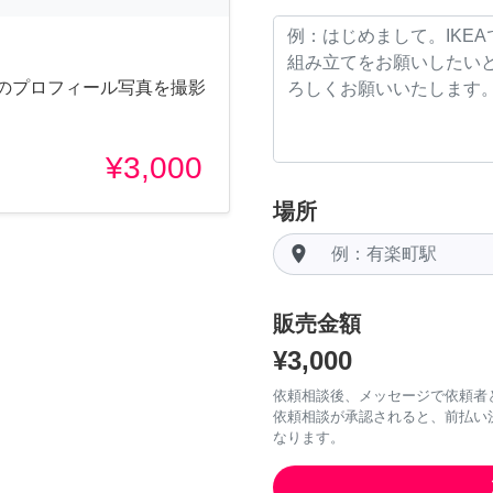
けのプロフィール写真を撮影
¥3,000
場所
room
販売金額
¥3,000
依頼相談後、メッセージで依頼者
依頼相談が承認されると、前払い
なります。