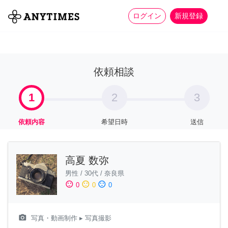
more_horiz
全て
修理・組立
家事
ログイン
新規登録
依頼相談
1
2
3
依頼内容
希望日時
送信
高夏 数弥
男性
/
30代
/
奈良県
sentiment_satisfied
sentiment_neutral
sentiment_dissatisfied
0
0
0
camera_alt
写真・動画制作
▸ 写真撮影