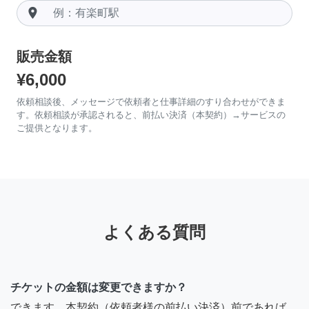
room
販売金額
¥6,000
依頼相談後、メッセージで依頼者と仕事詳細のすり合わせができま
す。依頼相談が承認されると、前払い決済（本契約）→サービスの
ご提供となります。
よくある質問
チケットの金額は変更できますか？
できます。本契約（依頼者様の前払い決済）前であれば、