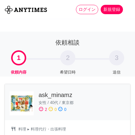
more_horiz
全て
修理・組立
家事
ログイン
新規登録
依頼相談
1
2
3
依頼内容
希望日時
送信
ask_minamz
女性
/
40代
/
東京都
sentiment_satisfied
sentiment_neutral
sentiment_dissatisfied
2
0
0
restaurant
料理
▸ 料理代行・出張料理