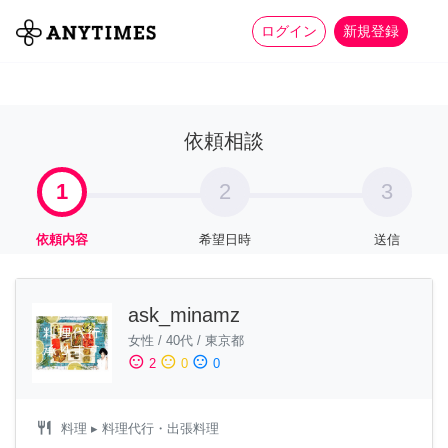
more_horiz
全て
修理・組立
家事
ログイン
新規登録
依頼相談
1
2
3
依頼内容
希望日時
送信
ask_minamz
女性
/
40代
/
東京都
sentiment_satisfied
sentiment_neutral
sentiment_dissatisfied
2
0
0
restaurant
料理
▸ 料理代行・出張料理