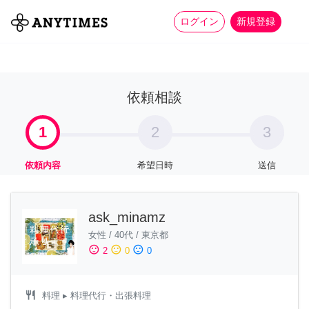
more_horiz
全て
修理・組立
家事
ログイン
新規登録
依頼相談
1
2
3
依頼内容
希望日時
送信
ask_minamz
女性
/
40代
/
東京都
sentiment_satisfied
sentiment_neutral
sentiment_dissatisfied
2
0
0
restaurant
料理
▸ 料理代行・出張料理