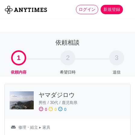
more_horiz
全て
修理・組立
家事
ログイン
新規登録
依頼相談
1
2
3
依頼内容
希望日時
送信
ヤマダジロウ
男性
/
30代
/
鹿児島県
sentiment_satisfied
sentiment_neutral
sentiment_dissatisfied
0
0
0
weekend
修理・組立
▸ 家具