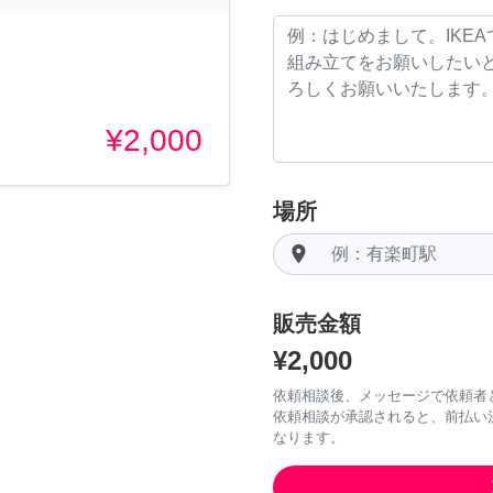
¥2,000
場所
room
販売金額
¥2,000
依頼相談後、メッセージで依頼者
依頼相談が承認されると、前払い
なります。