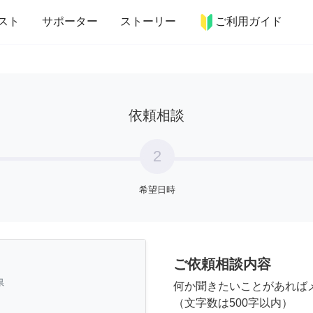
more_horiz
インテリア
趣味・習い事
ペット
料理
スト
サポーター
ストーリー
ご利用ガイド
依頼相談
2
希望日時
ご依頼相談内容
県
何か聞きたいことがあれば
（文字数は500字以内）