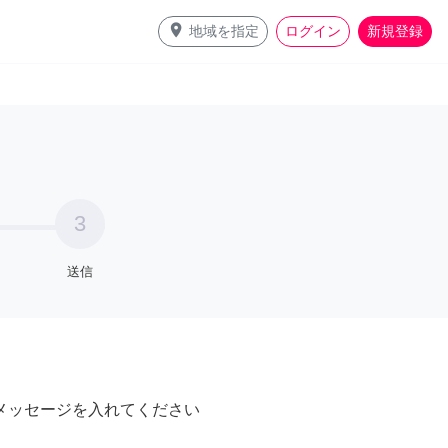
place
地域を指定
ログイン
新規登録
3
送信
メッセージを入れてください