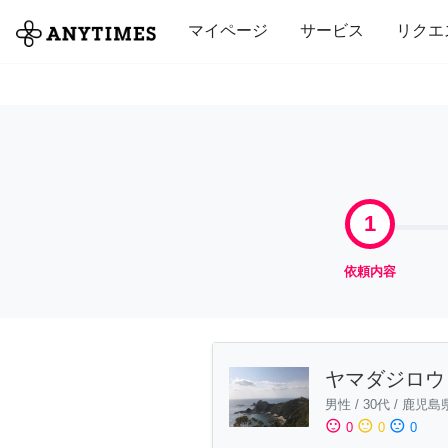
全て
修理・組立
家事
引っ越し
マイページ
サービス
リクエ
1
依頼内容
ヤマダジロウ
男性
/
30代
/
鹿児島
sentiment_satisfied
sentiment_neutral
sentiment_dissatisfied
0
0
0