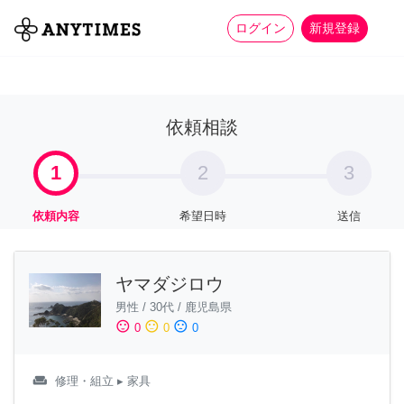
more_horiz
全て
修理・組立
家事
ログイン
新規登録
依頼相談
1
2
3
依頼内容
希望日時
送信
ヤマダジロウ
男性
/
30代
/
鹿児島県
sentiment_satisfied
sentiment_neutral
sentiment_dissatisfied
0
0
0
weekend
修理・組立
▸ 家具