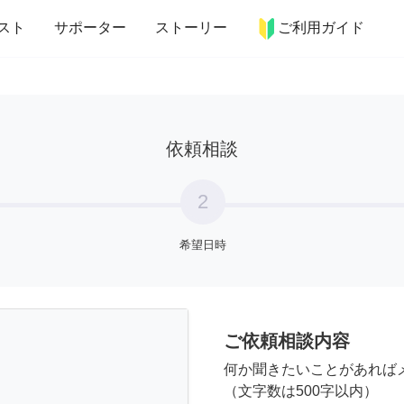
more_horiz
インテリア
趣味・習い事
ペット
料理
スト
サポーター
ストーリー
ご利用ガイド
依頼相談
2
希望日時
ご依頼相談内容
何か聞きたいことがあれば
（文字数は500字以内）