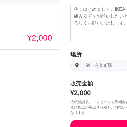
¥2,000
場所
room
販売金額
¥2,000
依頼相談後、メッセージで依頼者
依頼相談が承認されると、前払い
なります。