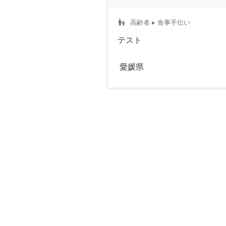
escalator_warning
高齢者
▸ 食事手伝い
テスト
愛媛県