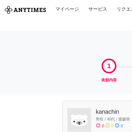
全て
修理・組立
家事
引っ越し
マイページ
サービス
リクエ
1
依頼内容
kanachin
男性
/
40代
/
愛媛県
sentiment_satisfied
sentiment_neutral
sentiment_dissatisfied
0
0
0