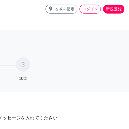
place
地域を指定
ログイン
新規登録
3
送信
メッセージを入れてください