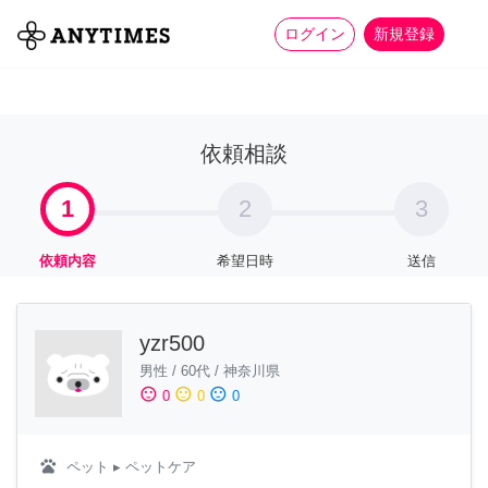
more_horiz
全て
修理・組立
家事
ログイン
新規登録
依頼相談
1
2
3
依頼内容
希望日時
送信
yzr500
男性
/
60代
/
神奈川県
sentiment_satisfied
sentiment_neutral
sentiment_dissatisfied
0
0
0
pets
ペット
▸ ペットケア