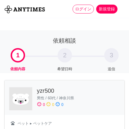
more_horiz
全て
修理・組立
家事
ログイン
新規登録
依頼相談
1
2
3
依頼内容
希望日時
送信
yzr500
男性
/
60代
/
神奈川県
sentiment_satisfied
sentiment_neutral
sentiment_dissatisfied
0
0
0
pets
ペット
▸ ペットケア