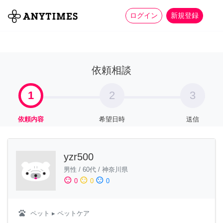
more_horiz
全て
修理・組立
家事
ログイン
新規登録
依頼相談
1
2
3
依頼内容
希望日時
送信
yzr500
男性
/
60代
/
神奈川県
sentiment_satisfied
sentiment_neutral
sentiment_dissatisfied
0
0
0
pets
ペット
▸ ペットケア