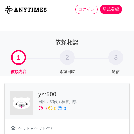
more_horiz
全て
修理・組立
家事
ログイン
新規登録
依頼相談
1
2
3
依頼内容
希望日時
送信
yzr500
男性
/
60代
/
神奈川県
sentiment_satisfied
sentiment_neutral
sentiment_dissatisfied
0
0
0
pets
ペット
▸ ペットケア