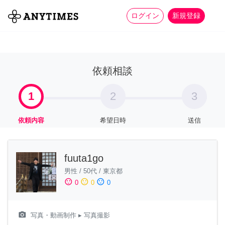
more_horiz
全て
修理・組立
家事
ログイン
新規登録
依頼相談
1
2
3
依頼内容
希望日時
送信
fuuta1go
男性
/
50代
/
東京都
sentiment_satisfied
sentiment_neutral
sentiment_dissatisfied
0
0
0
camera_alt
写真・動画制作
▸ 写真撮影