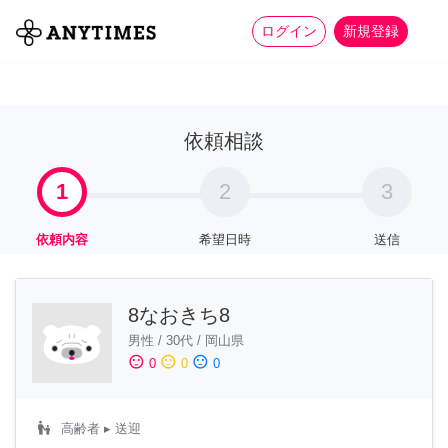
more_horiz
全て
修理・組立
家事
ログイン
新規登録
依頼相談
1
2
3
依頼内容
希望日時
送信
8なおきち8
男性
/
30代
/
岡山県
sentiment_satisfied
sentiment_neutral
sentiment_dissatisfied
0
0
0
escalator_warning
高齢者
▸ 送迎