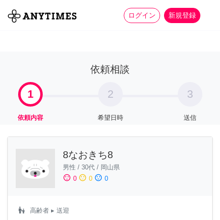
more_horiz
全て
修理・組立
家事
ログイン
新規登録
依頼相談
1
2
3
依頼内容
希望日時
送信
8なおきち8
男性
/
30代
/
岡山県
sentiment_satisfied
sentiment_neutral
sentiment_dissatisfied
0
0
0
escalator_warning
高齢者
▸ 送迎