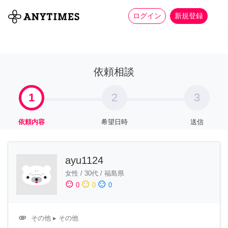
more_horiz
全て
修理・組立
家事
ログイン
新規登録
依頼相談
1
2
3
依頼内容
希望日時
送信
ayu1124
女性
/
30代
/
福島県
sentiment_satisfied
sentiment_neutral
sentiment_dissatisfied
0
0
0
attachment
その他
▸ その他