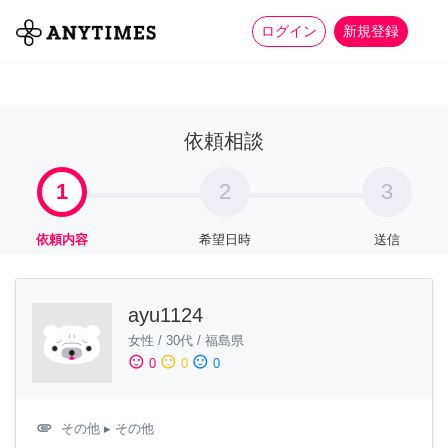
more_horiz
全て
修理・組立
家事
ログイン
新規登録
依頼相談
1
2
3
依頼内容
希望日時
送信
ayu1124
女性
/
30代
/
福島県
sentiment_satisfied
sentiment_neutral
sentiment_dissatisfied
0
0
0
attachment
その他
▸ その他