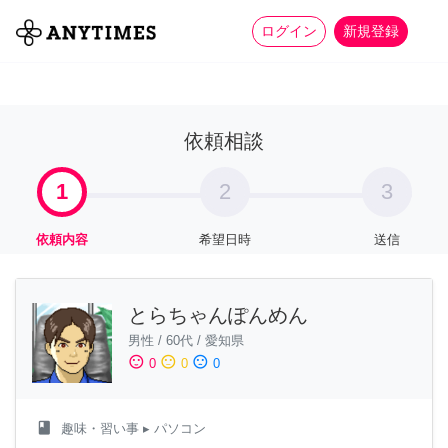
more_horiz
全て
修理・組立
家事
ログイン
新規登録
依頼相談
1
2
3
依頼内容
希望日時
送信
とらちゃんぽんめん
男性
/
60代
/
愛知県
sentiment_satisfied
sentiment_neutral
sentiment_dissatisfied
0
0
0
class
趣味・習い事
▸ パソコン