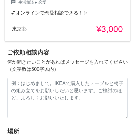
chat
生活相談
▸ 恋愛
💕オンラインで恋愛相談できる！✨
¥3,000
東京都
ご依頼相談内容
何か聞きたいことがあればメッセージを入れてください
（文字数は500字以内）
場所