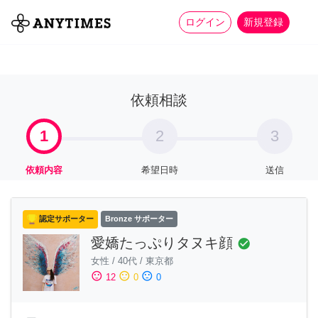
more_horiz
全て
修理・組立
家事
ログイン
新規登録
依頼相談
1
2
3
依頼内容
希望日時
送信
認定サポーター
Bronze サポーター
愛嬌たっぷりタヌキ顔
check_circle
女性
/
40代
/
東京都
sentiment_satisfied
sentiment_neutral
sentiment_dissatisfied
12
0
0