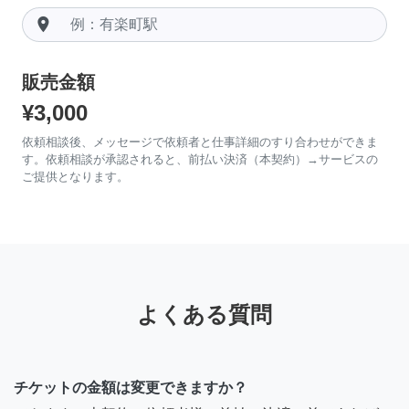
room
販売金額
¥3,000
依頼相談後、メッセージで依頼者と仕事詳細のすり合わせができま
す。依頼相談が承認されると、前払い決済（本契約）→サービスの
ご提供となります。
よくある質問
チケットの金額は変更できますか？