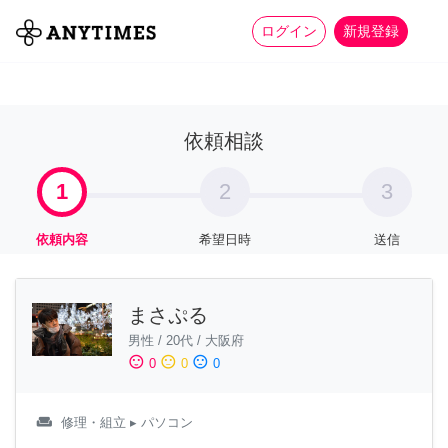
more_horiz
全て
修理・組立
家事
ログイン
新規登録
依頼相談
1
2
3
依頼内容
希望日時
送信
まさぷる
男性
/
20代
/
大阪府
sentiment_satisfied
sentiment_neutral
sentiment_dissatisfied
0
0
0
weekend
修理・組立
▸ パソコン