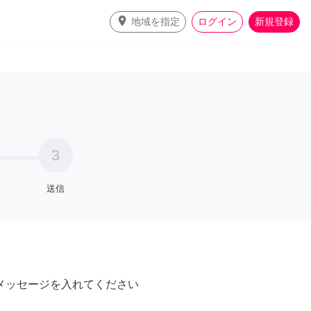
place
地域を指定
ログイン
新規登録
3
送信
メッセージを入れてください