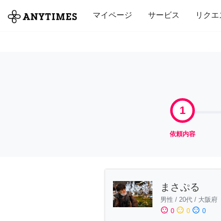
全て
修理・組立
家事
引っ越し
マイページ
サービス
リクエ
1
依頼内容
まさぷる
男性
/
20代
/
大阪府
sentiment_satisfied
sentiment_neutral
sentiment_dissatisfied
0
0
0