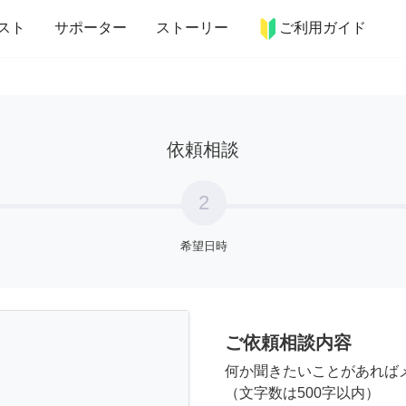
more_horiz
インテリア
趣味・習い事
ペット
料理
スト
サポーター
ストーリー
ご利用ガイド
依頼相談
2
希望日時
ご依頼相談内容
何か聞きたいことがあれば
（文字数は500字以内）