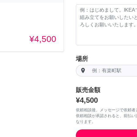
¥4,500
場所
room
販売金額
¥4,500
依頼相談後、メッセージで依頼者
依頼相談が承認されると、前払い
なります。