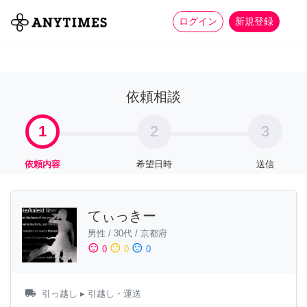
more_horiz
全て
修理・組立
家事
ログイン
新規登録
依頼相談
1
2
3
依頼内容
希望日時
送信
てぃっきー
男性
/
30代
/
京都府
sentiment_satisfied
sentiment_neutral
sentiment_dissatisfied
0
0
0
local_shipping
引っ越し
▸ 引越し・運送