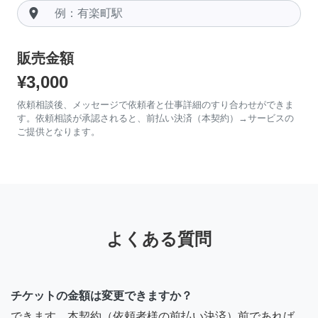
room
販売金額
¥3,000
依頼相談後、メッセージで依頼者と仕事詳細のすり合わせができま
す。依頼相談が承認されると、前払い決済（本契約）→サービスの
ご提供となります。
よくある質問
チケットの金額は変更できますか？
できます。本契約（依頼者様の前払い決済）前であれば、