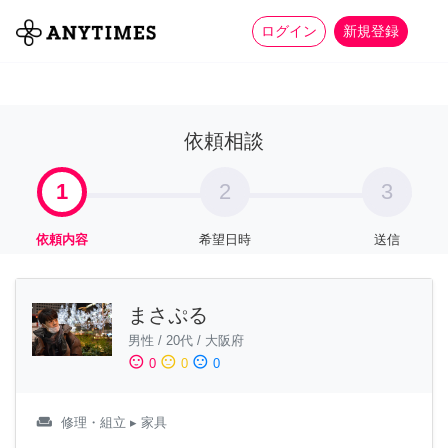
more_horiz
全て
修理・組立
家事
ログイン
新規登録
依頼相談
1
2
3
依頼内容
希望日時
送信
まさぷる
男性
/
20代
/
大阪府
sentiment_satisfied
sentiment_neutral
sentiment_dissatisfied
0
0
0
weekend
修理・組立
▸ 家具