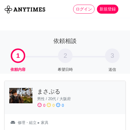
more_horiz
全て
修理・組立
家事
ログイン
新規登録
依頼相談
1
2
3
依頼内容
希望日時
送信
まさぷる
男性
/
20代
/
大阪府
sentiment_satisfied
sentiment_neutral
sentiment_dissatisfied
0
0
0
weekend
修理・組立
▸ 家具