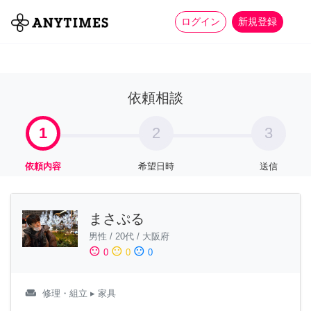
more_horiz
全て
修理・組立
家事
ログイン
新規登録
依頼相談
1
2
3
依頼内容
希望日時
送信
まさぷる
男性
/
20代
/
大阪府
sentiment_satisfied
sentiment_neutral
sentiment_dissatisfied
0
0
0
weekend
修理・組立
▸ 家具