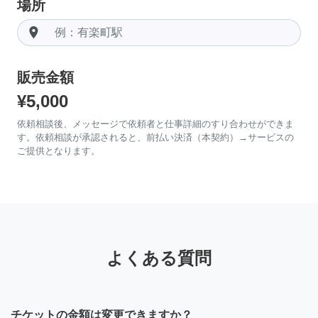
場所
room
販売金額
¥5,000
依頼相談後、メッセージで依頼者と仕事詳細のすり合わせができま
す。依頼相談が承認されると、前払い決済（本契約）→サービスの
ご提供となります。
よくある質問
チケットの金額は変更できますか？