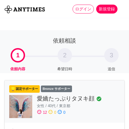
more_horiz
全て
修理・組立
家事
ログイン
新規登録
依頼相談
1
2
3
依頼内容
希望日時
送信
認定サポーター
Bronze サポーター
愛嬌たっぷりタヌキ顔
check_circle
女性
/
40代
/
東京都
sentiment_satisfied
sentiment_neutral
sentiment_dissatisfied
12
0
0