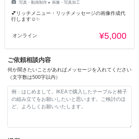
camera_alt
写真・動画制作
▸ 画像・写真加工
💕リッチメニュー・リッチメッセージの画像作成代
行します☺️✨
¥5,000
オンライン
ご依頼相談内容
何か聞きたいことがあればメッセージを入れてください
（文字数は500字以内）