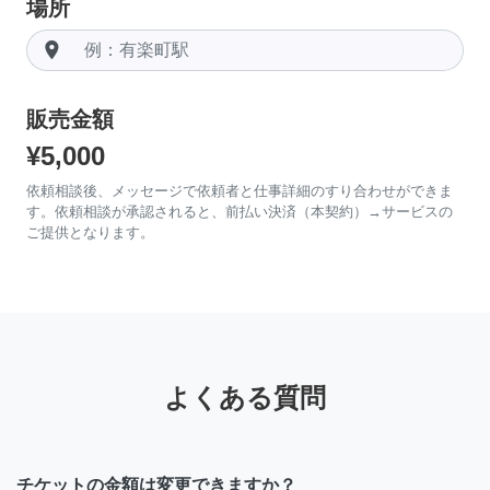
場所
room
販売金額
¥5,000
依頼相談後、メッセージで依頼者と仕事詳細のすり合わせができま
す。依頼相談が承認されると、前払い決済（本契約）→サービスの
ご提供となります。
よくある質問
チケットの金額は変更できますか？