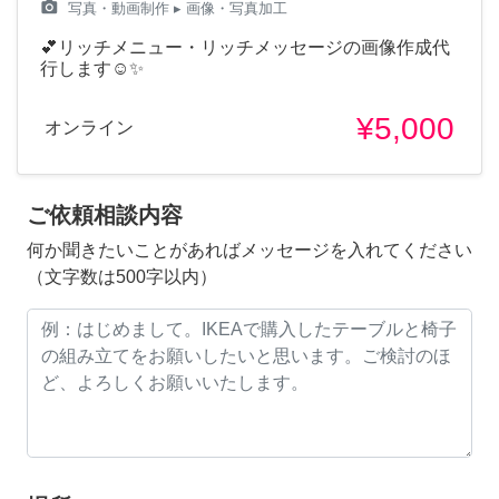
camera_alt
写真・動画制作
▸ 画像・写真加工
💕リッチメニュー・リッチメッセージの画像作成代
行します☺️✨
¥5,000
オンライン
ご依頼相談内容
何か聞きたいことがあればメッセージを入れてください
（文字数は500字以内）