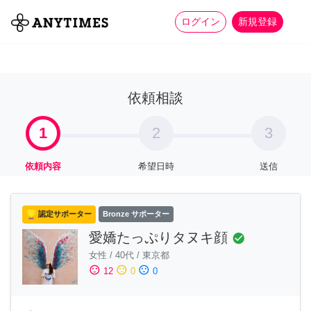
more_horiz
全て
修理・組立
家事
ログイン
新規登録
依頼相談
1
2
3
依頼内容
希望日時
送信
認定サポーター
Bronze サポーター
愛嬌たっぷりタヌキ顔
check_circle
女性
/
40代
/
東京都
sentiment_satisfied
sentiment_neutral
sentiment_dissatisfied
12
0
0