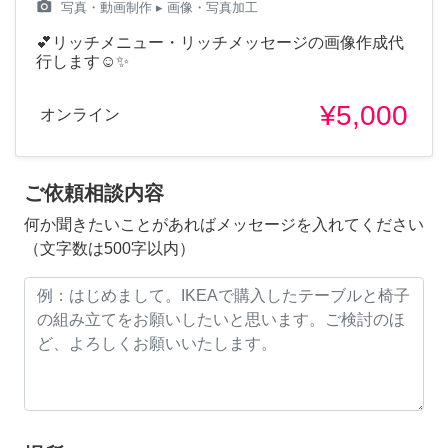
camera_alt
写真・動画制作
▸ 画像・写真加工
💕リッチメニュー・リッチメッセージの画像作成代
行します☺️✨
¥5,000
オンライン
ご依頼相談内容
何か聞きたいことがあればメッセージを入れてください
（文字数は500字以内）