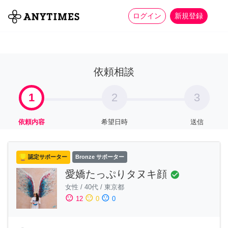
more_horiz
全て
修理・組立
家事
ログイン
新規登録
依頼相談
1
2
3
依頼内容
希望日時
送信
認定サポーター
Bronze サポーター
愛嬌たっぷりタヌキ顔
check_circle
女性
/
40代
/
東京都
sentiment_satisfied
sentiment_neutral
sentiment_dissatisfied
12
0
0