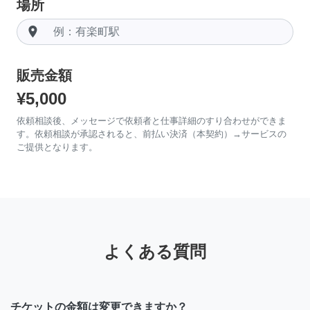
場所
room
販売金額
¥5,000
依頼相談後、メッセージで依頼者と仕事詳細のすり合わせができま
す。依頼相談が承認されると、前払い決済（本契約）→サービスの
ご提供となります。
よくある質問
チケットの金額は変更できますか？