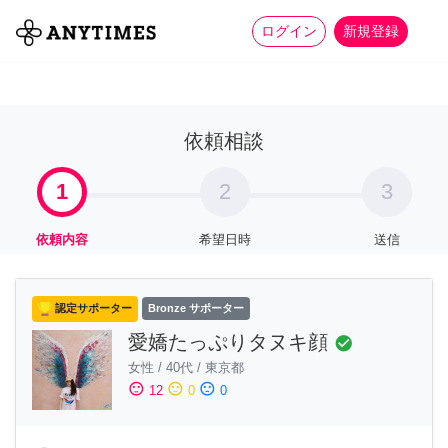
more_horiz
全て
修理・組立
家事
ログイン
新規登録
依頼相談
1
2
3
依頼内容
希望日時
送信
認定サポーター
Bronze サポーター
愛嬌たっぷりタヌキ顔
check_circle
女性
/
40代
/
東京都
sentiment_satisfied
sentiment_neutral
sentiment_dissatisfied
12
0
0