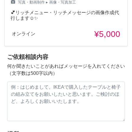
camera_alt
写真・動画制作
▸ 画像・写真加工
💕リッチメニュー・リッチメッセージの画像作成代
行します☺️✨
¥5,000
オンライン
ご依頼相談内容
何か聞きたいことがあればメッセージを入れてください
（文字数は500字以内）