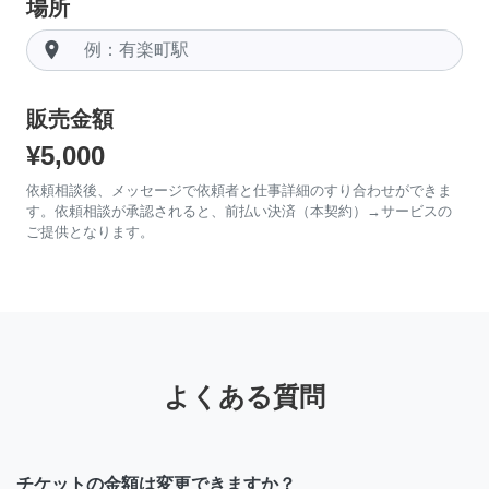
場所
room
販売金額
¥5,000
依頼相談後、メッセージで依頼者と仕事詳細のすり合わせができま
す。依頼相談が承認されると、前払い決済（本契約）→サービスの
ご提供となります。
よくある質問
チケットの金額は変更できますか？