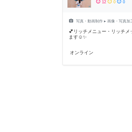
sentiment_satisfied
sentiment_neutral
sentiment_dissatisfied
12
0
0
camera_alt
写真・動画制作
▸ 画像・写真加
💕リッチメニュー・リッチ
ます☺️✨
オンライン