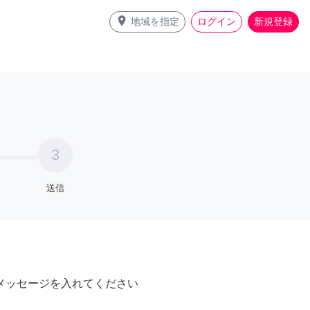
place
地域を指定
ログイン
新規登録
3
送信
メッセージを入れてください