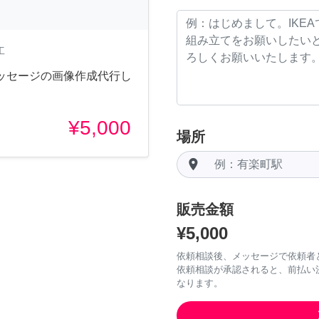
工
メッセージの画像作成代行し
¥5,000
場所
room
販売金額
¥5,000
依頼相談後、メッセージで依頼者
依頼相談が承認されると、前払い
なります。