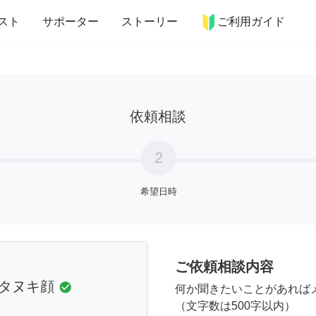
more_horiz
インテリア
趣味・習い事
ペット
料理
スト
サポーター
ストーリー
ご利用ガイド
依頼相談
2
希望日時
ご依頼相談内容
タヌキ顔
check_circle
何か聞きたいことがあれば
（文字数は500字以内）