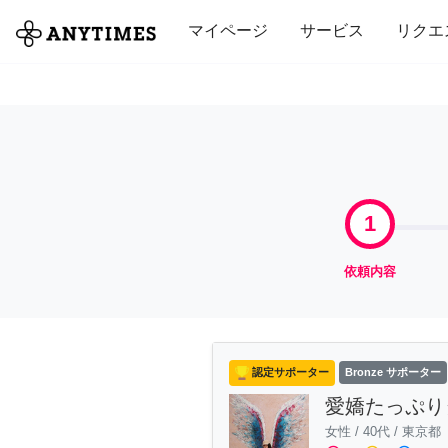
全て
修理・組立
家事
引っ越し
マイページ
サービス
リクエ
1
依頼内容
認定サポーター
Bronze サポーター
愛嬌たっぷり
女性
/
40代
/
東京都