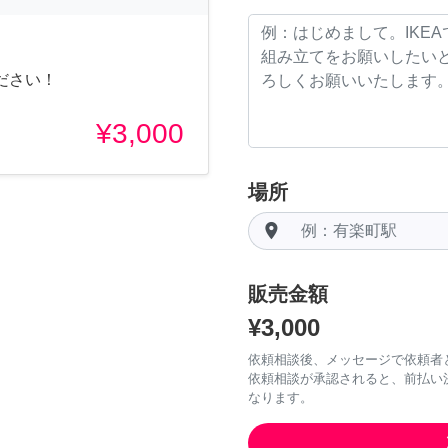
ださい！
¥3,000
場所
room
販売金額
¥3,000
依頼相談後、メッセージで依頼者
依頼相談が承認されると、前払い
なります。