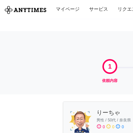
全て
修理・組立
家事
引っ越し
マイページ
サービス
リクエ
1
依頼内容
りーちゃ
男性
/
50代
/
奈良県
sentiment_satisfied
sentiment_neutral
sentiment_dissatisfied
0
0
0