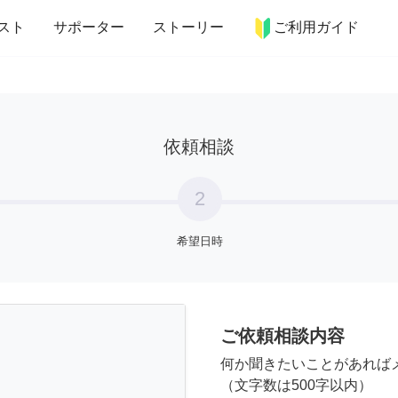
more_horiz
インテリア
趣味・習い事
ペット
料理
スト
サポーター
ストーリー
ご利用ガイド
依頼相談
2
希望日時
ご依頼相談内容
何か聞きたいことがあれば
（文字数は500字以内）