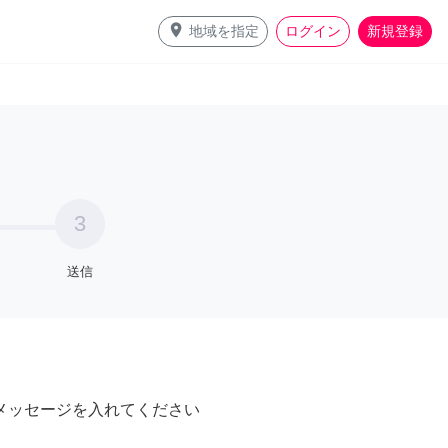
place
地域を指定
ログイン
新規登録
3
送信
メッセージを入れてください